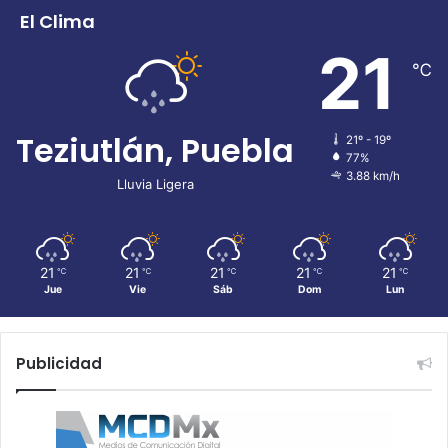
El Clima
21
℃
Teziutlán, Puebla
21º - 19º
77%
3.88 km/h
Lluvia Ligera
21
21
21
21
21
℃
℃
℃
℃
℃
Jue
Vie
Sáb
Dom
Lun
Publicidad