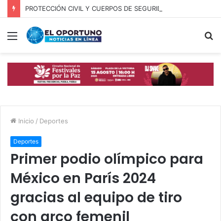
PROTECCIÓN CIVIL Y CUERPOS DE SEGURIDAD LOCALIZAN A OFICIAL DE OCOYUCAN
Menú
B
p
Inicio
/
Deportes
Deportes
Primer podio olímpico para
México en París 2024
gracias al equipo de tiro
con arco femenil