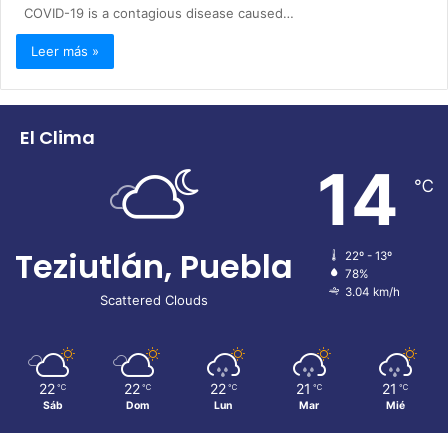
COVID-19 is a contagious disease caused…
Leer más »
El Clima
14
℃
Teziutlán, Puebla
22º - 13º
78%
3.04 km/h
Scattered Clouds
22
22
22
21
21
℃
℃
℃
℃
℃
Sáb
Dom
Lun
Mar
Mié