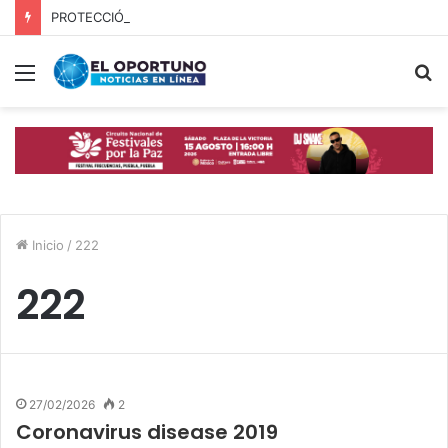
PROTECCIÓN CIVIL Y CUERPOS DE SEGURIDAD LOCALIZAN A OFICIAL DE OCOYUCAN
Menú
B
p
Inicio
/
222
222
27/02/2026
2
Coronavirus disease 2019